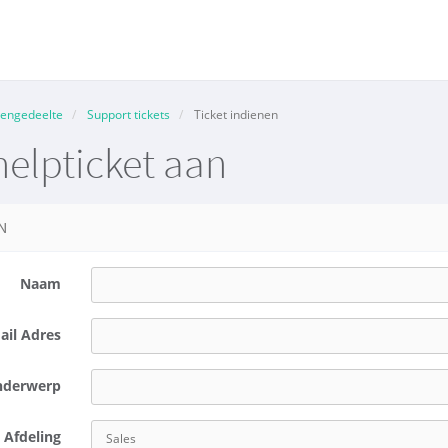
tengedeelte
Support tickets
Ticket indienen
elpticket aan
N
Naam
ail Adres
derwerp
Afdeling