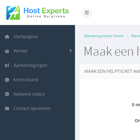
Navigatie in-/uitschakelen
Klantensysteem Home
Klan
Startpagina
Maak een h
Winkel
Aankondigingen
MAAK EEN HELPTICKET AA
Kennisbank
Netwerk status
E-m
Contact opnemen
On