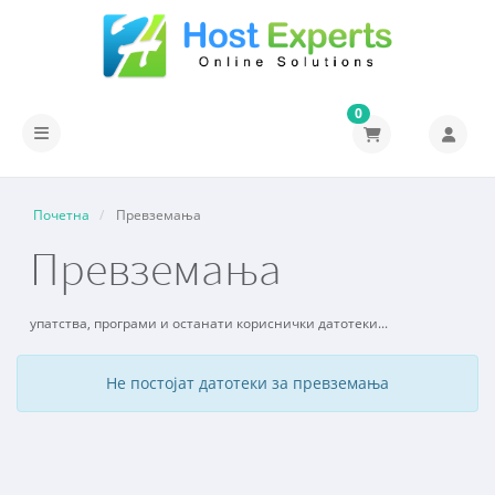
0
Вклучете ја навигацијата
Почетна
Превземања
Превземања
упатства, програми и останати кориснички датотеки...
Не постојат датотеки за превземања