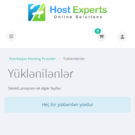
0
Naviqasiyaya keçid
Azerbaijan Hosting Provider
Yüklənilənlər
Yüklənilənlər
Sənəd, proqram və digər fayllar
Heç bir yüklənilən yoxdur