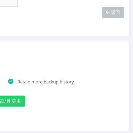
返回
Retain more backup history
 USD/月 更多