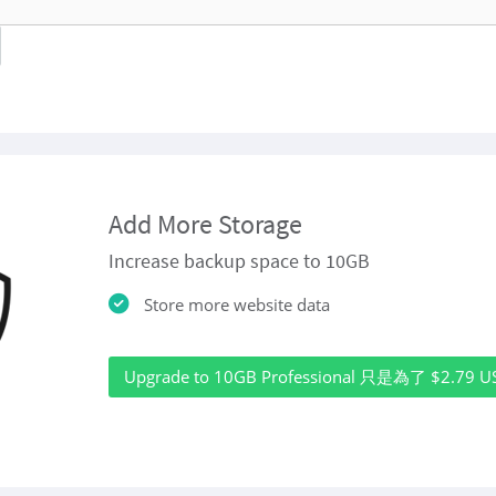
Add More Storage
Increase backup space to 10GB
Store more website data
Upgrade to 10GB Professional 只是為了 $2.79