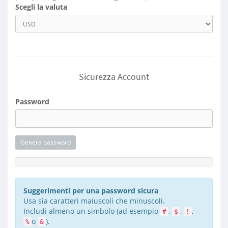
Scegli la valuta
Sicurezza Account
Password
Genera password
Efficacia della Password: Inserisci una Password
Suggerimenti per una password sicura
Usa sia caratteri maiuscoli che minuscoli.
Includi almeno un simbolo (ad esempio
,
,
,
#
$
!
o
).
%
&