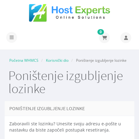
0
Prebaci navigaciju
Početna WHMCS
Korisnički dio
Poništenje izgubljenje lozinke
Poništenje izgubljenje
lozinke
PONIŠTENJE IZGUBLJENJE LOZINKE
Zaboravili ste lozinku? Unesite svoju adresu e-pošte u
nastavku da biste započeli postupak resetiranja.