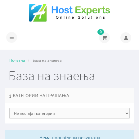
0
Вклучете ја навигацијата
Почетна
База на знаења
База на знаења
КАТЕГОРИИ НА ПРАШАЊА
Нема пронајдени резултати