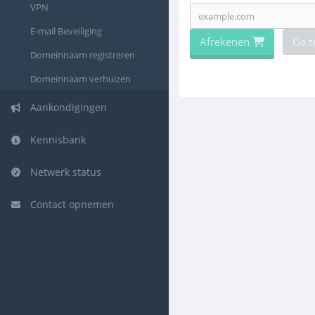
VPN
E-mail Beveiliging
Afrekenen
Ga t
Domeinnaam registreren
Domeinnaam verhuizen
Aankondigingen
Kennisbank
Netwerk status
Contact opnemen