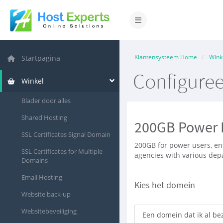
Navigatie in-/uitschakelen
Klantensysteem Home
Wink
Startpagina
Configuree
Winkel
Blader door alles
Shared Hosting
200GB Power 
SSL Certificates Signal Domain
200GB for power users, en
SSL Certificates for Multiple
agencies with various de
Domains
Email Hosting
Kies het domein
Website back-up
Websitebeveiliging
Een domein dat ik al bez