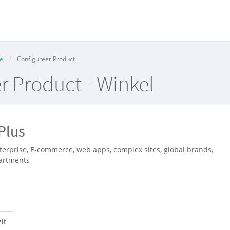
el
Configureer Product
r Product - Winkel
Plus
terprise, E-commerce, web apps, complex sites, global brands,
partments
it