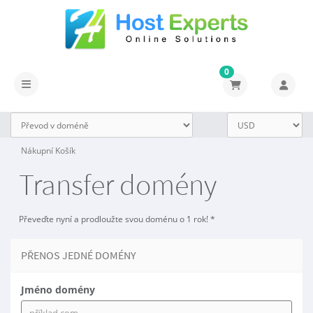
0
Přepnout navigaci
Nákupní Košík
Transfer domény
Převeďte nyní a prodloužte svou doménu o 1 rok! *
PŘENOS JEDNÉ DOMÉNY
Jméno domény